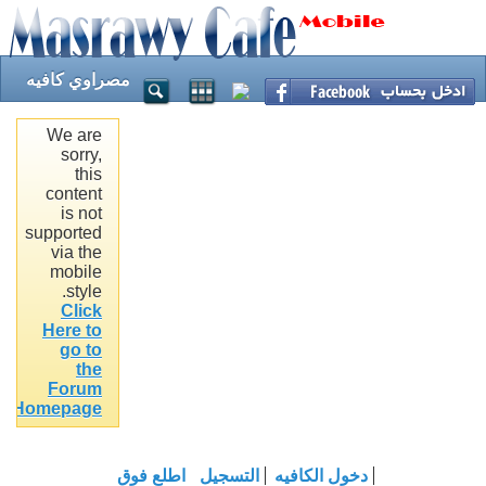
مصراوي كافيه
We are
sorry,
this
content
is not
supported
via the
mobile
style.
Click
Here to
go to
the
Forum
.
Homepage
دخول الكافيه
التسجيل
اطلع فوق