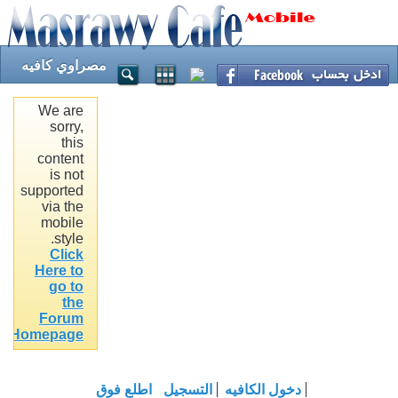
مصراوي كافيه
We are
sorry,
this
content
is not
supported
via the
mobile
style.
Click
Here to
go to
the
Forum
.
Homepage
دخول الكافيه
التسجيل
اطلع فوق