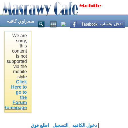
مصراوي كافيه
We are
sorry,
this
content
is not
supported
via the
mobile
style.
Click
Here to
go to
the
Forum
.
Homepage
دخول الكافيه
التسجيل
اطلع فوق