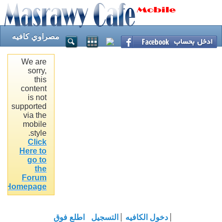
مصراوي كافيه
We are
sorry,
this
content
is not
supported
via the
mobile
style.
Click
Here to
go to
the
Forum
.
Homepage
دخول الكافيه
التسجيل
اطلع فوق