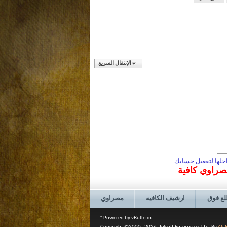
الإنتقال السريع
لها لتفعيل حسابك.
مصراوي كافية
لع فوق
ارشيف الكافيه
مصراوي
Powered by vBulletin®