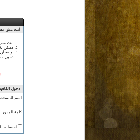
انت مش مسج
انت مش م
ممكن يك
لو بتحاو
دخول سج
ل
دخول الكافيه
اسم المستخد
كلمة المرور:
احفظ بيانا