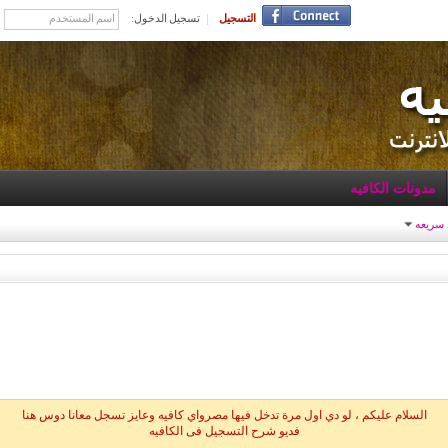
التسجيل
تسجيل الدخول:
مدونات الكافيه
 سريعه
السلام عليكم ، لو دي اول مرة تدخل فيها مصرواي كافيه وعايز تسجل معانا دوس هنا
فديو شرح التسجيل فى الكافيه