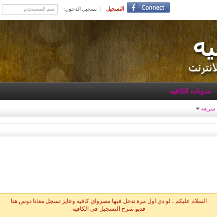
التسجيل
تسجيل الدخول:
مدونات الكافيه
 سريعه
السلام عليكم ، لو دي اول مرة تدخل فيها مصرواي كافيه وعايز تسجل معانا دوس هنا
فديو شرح التسجيل فى الكافيه