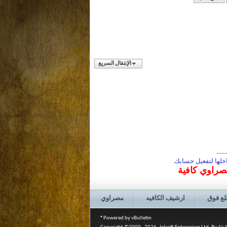
الإنتقال السريع
لها لتفعيل حسابك.
مصراوي كافية
لع فوق
ارشيف الكافيه
مصراوي
Powered by vBulletin®