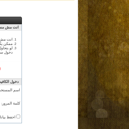
انت مش مسج
انت مش م
ممكن يك
لو بتحاو
دخول سج
ل
دخول الكافيه
اسم المستخد
كلمة المرور:
احفظ بيانا