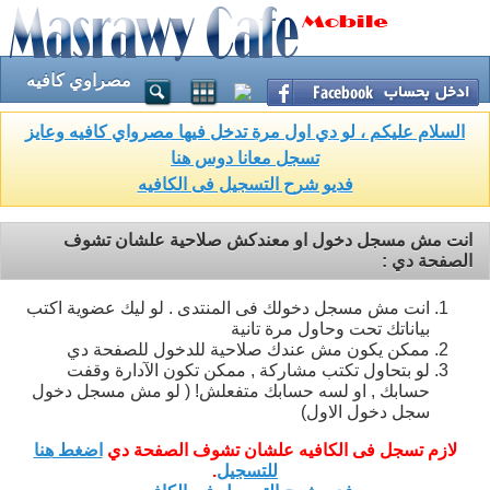
مصراوي كافيه
السلام عليكم ، لو دي اول مرة تدخل فيها مصرواي كافيه وعايز
تسجل معانا دوس هنا
فديو شرح التسجيل فى الكافيه
انت مش مسجل دخول او معندكش صلاحية علشان تشوف
الصفحة دي :
انت مش مسجل دخولك فى المنتدى . لو ليك عضوية اكتب
بياناتك تحت وحاول مرة تانية
ممكن يكون مش عندك صلاحية للدخول للصفحة دي
لو بتحاول تكتب مشاركة , ممكن تكون الآدارة وقفت
حسابك , او لسه حسابك متفعلش! ( لو مش مسجل دخول
سجل دخول الاول)
لازم تسجل فى الكافيه علشان تشوف الصفحة دي
اضغط هنا
للتسجيل
.