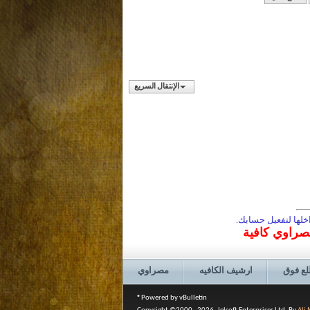
الإنتقال السريع
لها لتفعيل حسابك.
مصراوي كافية
لع فوق
ارشيف الكافيه
مصراوي
Powered by vBulletin®