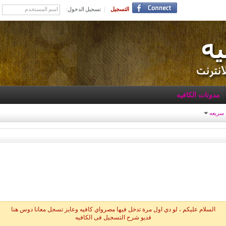
التسجيل
تسجيل الدخول:
مدونات الكافيه
 سريعه
السلام عليكم ، لو دي اول مرة تدخل فيها مصرواي كافيه وعايز تسجل معانا دوس هنا
فديو شرح التسجيل فى الكافيه