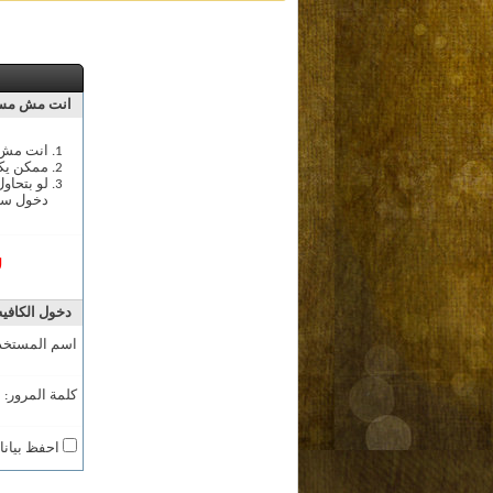
انت مش مسج
انت مش م
ممكن يك
لو بتحاو
دخول سج
ل
دخول الكافيه
اسم المستخد
كلمة المرور:
احفظ بيانا