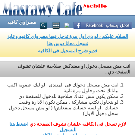
مصراوي كافيه
السلام عليكم ، لو دي اول مرة تدخل فيها مصرواي كافيه وعايز
تسجل معانا دوس هنا
فديو شرح التسجيل فى الكافيه
انت مش مسجل دخول او معندكش صلاحية علشان تشوف
الصفحة دي :
انت مش مسجل دخولك فى المنتدى . لو ليك عضوية اكتب
بياناتك تحت وحاول مرة تانية
ممكن يكون مش عندك صلاحية للدخول للصفحة دي
لو بتحاول تكتب مشاركة , ممكن تكون الآدارة وقفت
حسابك , او لسه حسابك متفعلش! ( لو مش مسجل دخول
سجل دخول الاول)
لازم تسجل فى الكافيه علشان تشوف الصفحة دي
اضغط هنا
للتسجيل
.