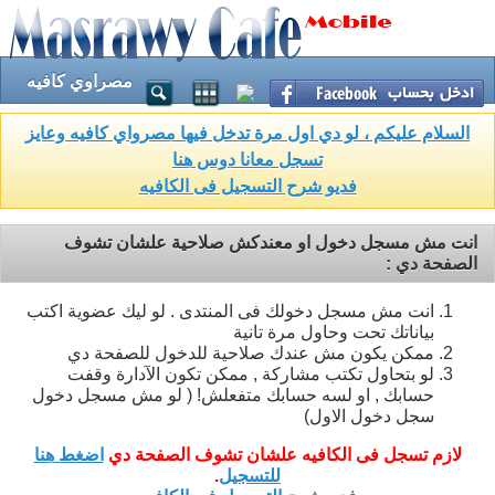
مصراوي كافيه
السلام عليكم ، لو دي اول مرة تدخل فيها مصرواي كافيه وعايز
تسجل معانا دوس هنا
فديو شرح التسجيل فى الكافيه
انت مش مسجل دخول او معندكش صلاحية علشان تشوف
الصفحة دي :
انت مش مسجل دخولك فى المنتدى . لو ليك عضوية اكتب
بياناتك تحت وحاول مرة تانية
ممكن يكون مش عندك صلاحية للدخول للصفحة دي
لو بتحاول تكتب مشاركة , ممكن تكون الآدارة وقفت
حسابك , او لسه حسابك متفعلش! ( لو مش مسجل دخول
سجل دخول الاول)
لازم تسجل فى الكافيه علشان تشوف الصفحة دي
اضغط هنا
للتسجيل
.