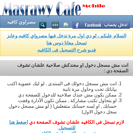
مصراوي كافيه
السلام عليكم ، لو دي اول مرة تدخل فيها مصرواي كافيه وعايز
تسجل معانا دوس هنا
فديو شرح التسجيل فى الكافيه
انت مش مسجل دخول او معندكش صلاحية علشان تشوف
الصفحة دي :
انت مش مسجل دخولك فى المنتدى . لو ليك عضوية اكتب
بياناتك تحت وحاول مرة تانية
ممكن يكون مش عندك صلاحية للدخول للصفحة دي
لو بتحاول تكتب مشاركة , ممكن تكون الآدارة وقفت
حسابك , او لسه حسابك متفعلش! ( لو مش مسجل دخول
سجل دخول الاول)
لازم تسجل فى الكافيه علشان تشوف الصفحة دي
اضغط هنا
للتسجيل
.