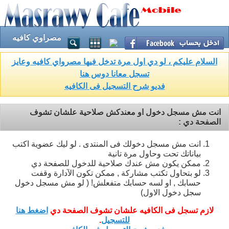
مصراوي كافيه
السلام عليكم ، لو دي اول مرة تدخل فيها مصرواي كافيه وعايز
تسجل معانا دوس هنا
فديو شرح التسجيل فى الكافيه
انت مش مسجل دخول او معندكش صلاحية علشان تشوف
الصفحة دي :
انت مش مسجل دخولك فى المنتدى . لو ليك عضوية اكتب
بياناتك تحت وحاول مرة تانية
ممكن يكون مش عندك صلاحية للدخول للصفحة دي
لو بتحاول تكتب مشاركة , ممكن تكون الآدارة وقفت
حسابك , او لسه حسابك متفعلش! ( لو مش مسجل دخول
سجل دخول الاول)
لازم تسجل فى الكافيه علشان تشوف الصفحة دي
اضغط هنا
للتسجيل
.