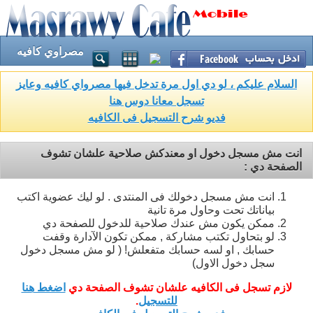
مصراوي كافيه
السلام عليكم ، لو دي اول مرة تدخل فيها مصرواي كافيه وعايز
تسجل معانا دوس هنا
فديو شرح التسجيل فى الكافيه
انت مش مسجل دخول او معندكش صلاحية علشان تشوف
الصفحة دي :
انت مش مسجل دخولك فى المنتدى . لو ليك عضوية اكتب
بياناتك تحت وحاول مرة تانية
ممكن يكون مش عندك صلاحية للدخول للصفحة دي
لو بتحاول تكتب مشاركة , ممكن تكون الآدارة وقفت
حسابك , او لسه حسابك متفعلش! ( لو مش مسجل دخول
سجل دخول الاول)
لازم تسجل فى الكافيه علشان تشوف الصفحة دي
اضغط هنا
للتسجيل
.