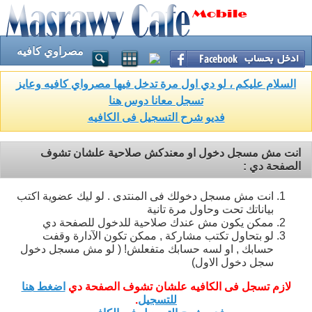
مصراوي كافيه
السلام عليكم ، لو دي اول مرة تدخل فيها مصرواي كافيه وعايز
تسجل معانا دوس هنا
فديو شرح التسجيل فى الكافيه
انت مش مسجل دخول او معندكش صلاحية علشان تشوف
الصفحة دي :
انت مش مسجل دخولك فى المنتدى . لو ليك عضوية اكتب
بياناتك تحت وحاول مرة تانية
ممكن يكون مش عندك صلاحية للدخول للصفحة دي
لو بتحاول تكتب مشاركة , ممكن تكون الآدارة وقفت
حسابك , او لسه حسابك متفعلش! ( لو مش مسجل دخول
سجل دخول الاول)
لازم تسجل فى الكافيه علشان تشوف الصفحة دي
اضغط هنا
للتسجيل
.