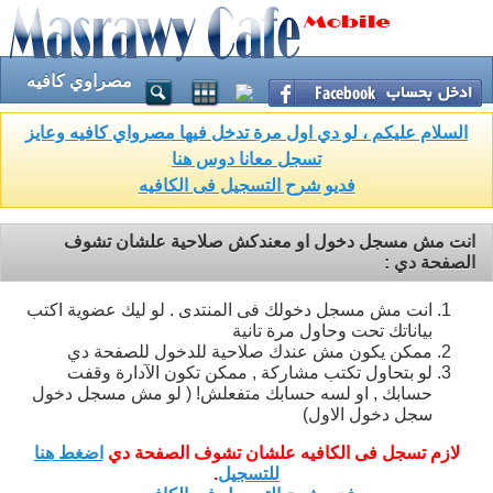
مصراوي كافيه
السلام عليكم ، لو دي اول مرة تدخل فيها مصرواي كافيه وعايز
تسجل معانا دوس هنا
فديو شرح التسجيل فى الكافيه
انت مش مسجل دخول او معندكش صلاحية علشان تشوف
الصفحة دي :
انت مش مسجل دخولك فى المنتدى . لو ليك عضوية اكتب
بياناتك تحت وحاول مرة تانية
ممكن يكون مش عندك صلاحية للدخول للصفحة دي
لو بتحاول تكتب مشاركة , ممكن تكون الآدارة وقفت
حسابك , او لسه حسابك متفعلش! ( لو مش مسجل دخول
سجل دخول الاول)
لازم تسجل فى الكافيه علشان تشوف الصفحة دي
اضغط هنا
للتسجيل
.