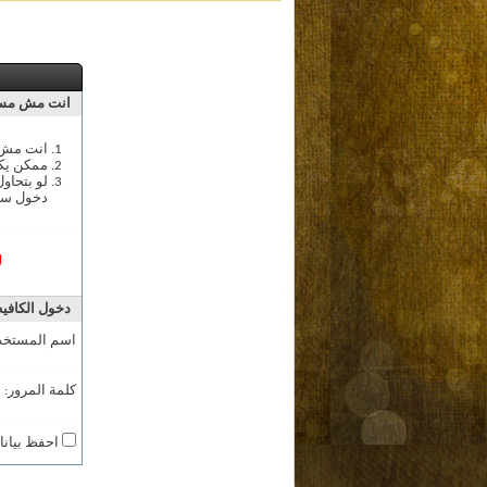
انت مش مسج
انت مش م
ممكن يك
لو بتحاو
دخول سج
ل
دخول الكافيه
اسم المستخد
كلمة المرور:
احفظ بيانا