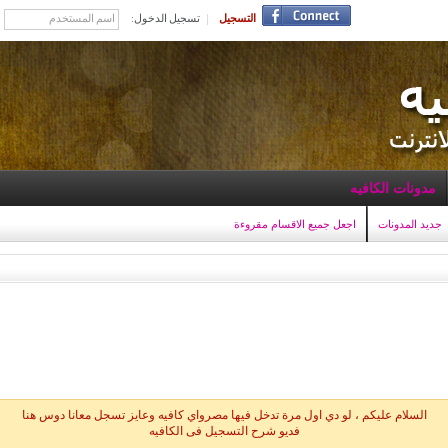
التسجيل
تسجيل الدخول:
مدونات الكافيه
جديد المدونات
اجعل جميع الاقسام مقروءة
السلام عليكم ، لو دي اول مرة تدخل فيها مصرواي كافيه وعايز تسجل معانا دوس هنا
فديو شرح التسجيل فى الكافيه