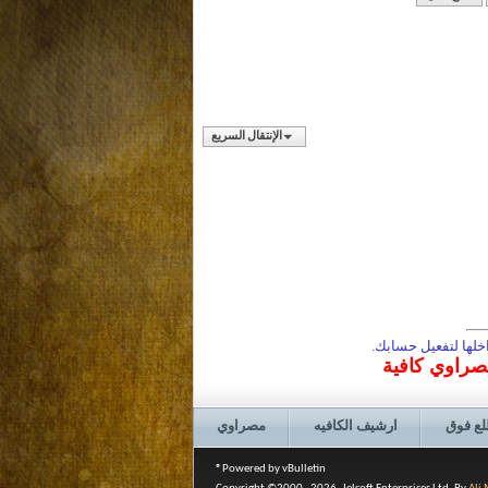
الإنتقال السريع
لها لتفعيل حسابك.
مصراوي كافية
لع فوق
ارشيف الكافيه
مصراوي
Powered by vBulletin®