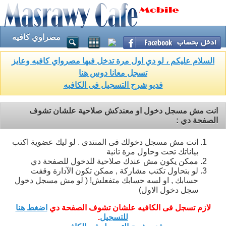
مصراوي كافيه
السلام عليكم ، لو دي اول مرة تدخل فيها مصرواي كافيه وعايز
تسجل معانا دوس هنا
فديو شرح التسجيل فى الكافيه
انت مش مسجل دخول او معندكش صلاحية علشان تشوف
الصفحة دي :
انت مش مسجل دخولك فى المنتدى . لو ليك عضوية اكتب
بياناتك تحت وحاول مرة تانية
ممكن يكون مش عندك صلاحية للدخول للصفحة دي
لو بتحاول تكتب مشاركة , ممكن تكون الآدارة وقفت
حسابك , او لسه حسابك متفعلش! ( لو مش مسجل دخول
سجل دخول الاول)
لازم تسجل فى الكافيه علشان تشوف الصفحة دي
اضغط هنا
للتسجيل
.