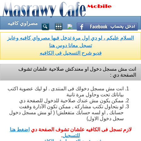
مصراوي كافيه
السلام عليكم ، لو دي اول مرة تدخل فيها مصرواي كافيه وعايز
تسجل معانا دوس هنا
فديو شرح التسجيل فى الكافيه
انت مش مسجل دخول او معندكش صلاحية علشان تشوف
الصفحة دي :
انت مش مسجل دخولك فى المنتدى . لو ليك عضوية اكتب
بياناتك تحت وحاول مرة تانية
ممكن يكون مش عندك صلاحية للدخول للصفحة دي
لو بتحاول تكتب مشاركة , ممكن تكون الآدارة وقفت
حسابك , او لسه حسابك متفعلش! ( لو مش مسجل دخول
سجل دخول الاول)
لازم تسجل فى الكافيه علشان تشوف الصفحة دي
اضغط هنا
للتسجيل
.