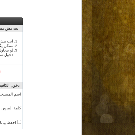
انت مش مسج
انت مش م
ممكن يك
لو بتحاو
دخول سج
ل
دخول الكافيه
اسم المستخد
كلمة المرور:
احفظ بيانا