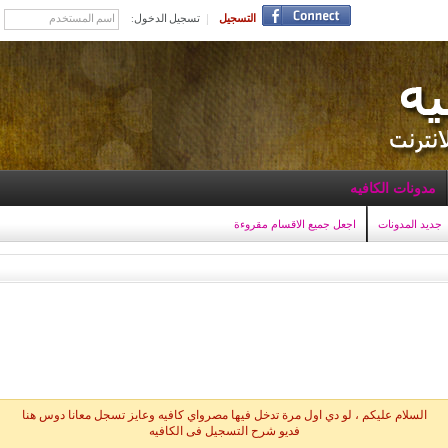
التسجيل
تسجيل الدخول:
مدونات الكافيه
جديد المدونات
اجعل جميع الاقسام مقروءة
السلام عليكم ، لو دي اول مرة تدخل فيها مصرواي كافيه وعايز تسجل معانا دوس هنا
فديو شرح التسجيل فى الكافيه