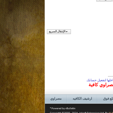
الإنتقال السريع
لها لتفعيل حسابك.
مصراوي كافية
لع فوق
ارشيف الكافيه
مصراوي
Powered by vBulletin®