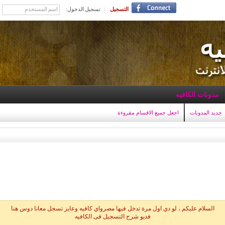
التسجيل
تسجيل الدخول:
مدونات الكافيه
جديد المدونات
اجعل جميع الاقسام مقروءة
السلام عليكم ، لو دي اول مرة تدخل فيها مصرواي كافيه وعايز تسجل معانا دوس هنا
فديو شرح التسجيل فى الكافيه