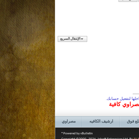
الإنتقال السريع
لها لتفعيل حسابك.
مصراوي كافية
لع فوق
ارشيف الكافيه
مصراوي
Powered by vBulletin®