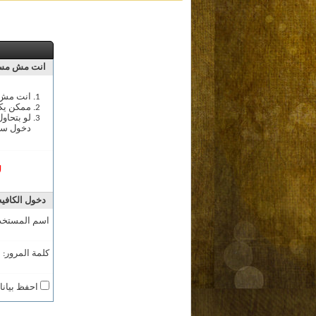
انت مش مسج
انت مش م
ممكن يك
لو بتحاو
دخول سج
ل
دخول الكافيه
اسم المستخد
كلمة المرور:
احفظ بيانا