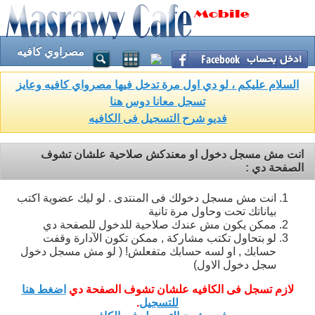
مصراوي كافيه
السلام عليكم ، لو دي اول مرة تدخل فيها مصرواي كافيه وعايز
تسجل معانا دوس هنا
فديو شرح التسجيل فى الكافيه
انت مش مسجل دخول او معندكش صلاحية علشان تشوف
الصفحة دي :
انت مش مسجل دخولك فى المنتدى . لو ليك عضوية اكتب
بياناتك تحت وحاول مرة تانية
ممكن يكون مش عندك صلاحية للدخول للصفحة دي
لو بتحاول تكتب مشاركة , ممكن تكون الآدارة وقفت
حسابك , او لسه حسابك متفعلش! ( لو مش مسجل دخول
سجل دخول الاول)
لازم تسجل فى الكافيه علشان تشوف الصفحة دي
اضغط هنا
للتسجيل
.