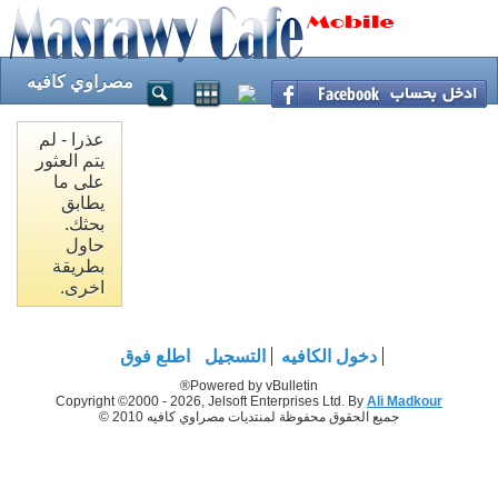
مصراوي كافيه
عذرا - لم
يتم العثور
على ما
يطابق
بحثك.
حاول
بطريقة
اخرى.
دخول الكافيه
التسجيل
اطلع فوق
Powered by vBulletin®
Copyright ©2000 - 2026, Jelsoft Enterprises Ltd. By
Ali Madkour
جميع الحقوق محفوظة لمنتديات مصراوي كافيه 2010 ©