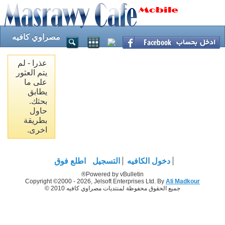
مصراوي كافيه
عذرا - لم
يتم العثور
على ما
يطابق
بحثك.
حاول
بطريقة
اخرى.
دخول الكافيه
التسجيل
اطلع فوق
Powered by vBulletin®
Copyright ©2000 - 2026, Jelsoft Enterprises Ltd. By
Ali Madkour
جميع الحقوق محفوظة لمنتديات مصراوي كافيه 2010 ©