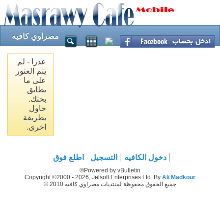
مصراوي كافيه
عذرا - لم
يتم العثور
على ما
يطابق
بحثك.
حاول
بطريقة
اخرى.
دخول الكافيه
التسجيل
اطلع فوق
Powered by vBulletin®
Copyright ©2000 - 2026, Jelsoft Enterprises Ltd. By
Ali Madkour
جميع الحقوق محفوظة لمنتديات مصراوي كافيه 2010 ©