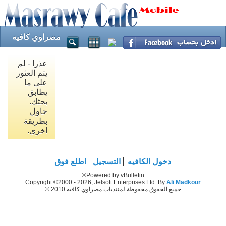
مصراوي كافيه
عذرا - لم
يتم العثور
على ما
يطابق
بحثك.
حاول
بطريقة
اخرى.
دخول الكافيه
التسجيل
اطلع فوق
Powered by vBulletin®
Copyright ©2000 - 2026, Jelsoft Enterprises Ltd. By
Ali Madkour
جميع الحقوق محفوظة لمنتديات مصراوي كافيه 2010 ©