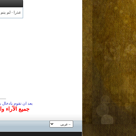
عذرا - لم يتم
بعد ان تقوم بادخال
جميع الآراء و