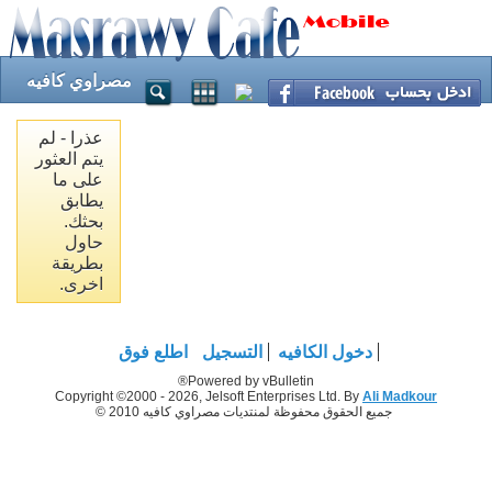
مصراوي كافيه
عذرا - لم
يتم العثور
على ما
يطابق
بحثك.
حاول
بطريقة
اخرى.
دخول الكافيه
التسجيل
اطلع فوق
Powered by vBulletin®
Copyright ©2000 - 2026, Jelsoft Enterprises Ltd. By
Ali Madkour
جميع الحقوق محفوظة لمنتديات مصراوي كافيه 2010 ©