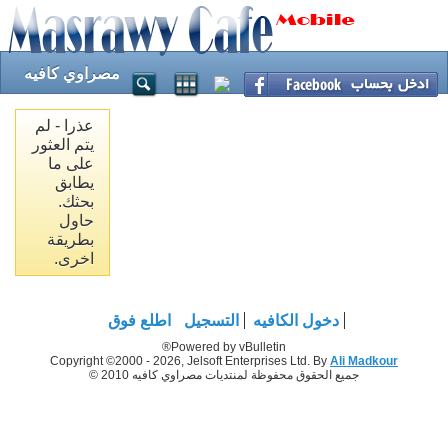
مصراوي كافيه
عذرا - لم
يتم العثور
على ما
يطابق
بحثك.
حاول
بطريقة
اخرى.
دخول الكافيه
التسجيل
اطلع فوق
Powered by vBulletin®
Copyright ©2000 - 2026, Jelsoft Enterprises Ltd. By
Ali Madkour
جميع الحقوق محفوظة لمنتديات مصراوي كافيه 2010 ©