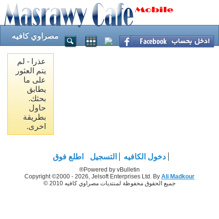
مصراوي كافيه
عذرا - لم
يتم العثور
على ما
يطابق
بحثك.
حاول
بطريقة
اخرى.
دخول الكافيه
التسجيل
اطلع فوق
Powered by vBulletin®
Copyright ©2000 - 2026, Jelsoft Enterprises Ltd. By
Ali Madkour
جميع الحقوق محفوظة لمنتديات مصراوي كافيه 2010 ©