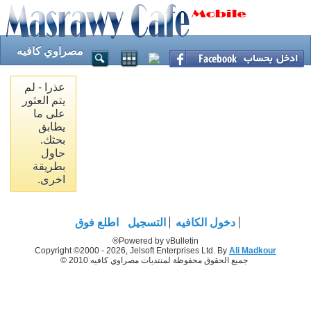
مصراوي كافيه
عذرا - لم
يتم العثور
على ما
يطابق
بحثك.
حاول
بطريقة
اخرى.
دخول الكافيه
التسجيل
اطلع فوق
Powered by vBulletin®
Copyright ©2000 - 2026, Jelsoft Enterprises Ltd. By
Ali Madkour
جميع الحقوق محفوظة لمنتديات مصراوي كافيه 2010 ©