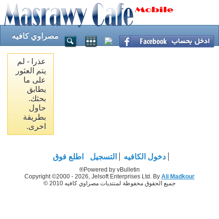
مصراوي كافيه
عذرا - لم
يتم العثور
على ما
يطابق
بحثك.
حاول
بطريقة
اخرى.
دخول الكافيه
التسجيل
اطلع فوق
Powered by vBulletin®
Copyright ©2000 - 2026, Jelsoft Enterprises Ltd. By
Ali Madkour
جميع الحقوق محفوظة لمنتديات مصراوي كافيه 2010 ©