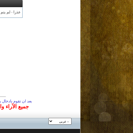
عذرا - لم يتم
بعد ان تقوم بادخال
جميع الآراء و