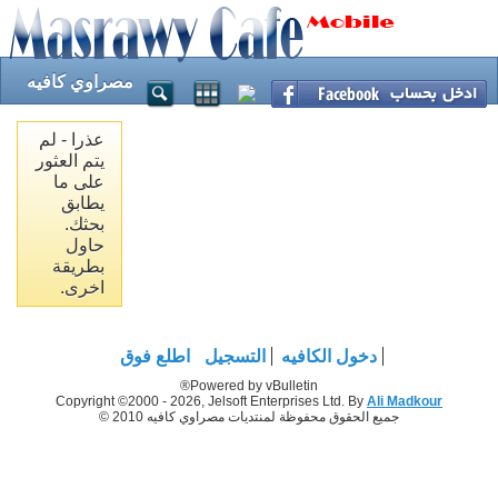
مصراوي كافيه
عذرا - لم
يتم العثور
على ما
يطابق
بحثك.
حاول
بطريقة
اخرى.
دخول الكافيه
التسجيل
اطلع فوق
Powered by vBulletin®
Copyright ©2000 - 2026, Jelsoft Enterprises Ltd. By
Ali Madkour
جميع الحقوق محفوظة لمنتديات مصراوي كافيه 2010 ©