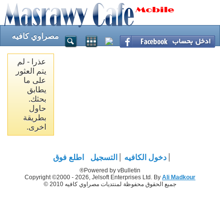
مصراوي كافيه
عذرا - لم
يتم العثور
على ما
يطابق
بحثك.
حاول
بطريقة
اخرى.
دخول الكافيه
التسجيل
اطلع فوق
Powered by vBulletin®
Copyright ©2000 - 2026, Jelsoft Enterprises Ltd. By
Ali Madkour
جميع الحقوق محفوظة لمنتديات مصراوي كافيه 2010 ©