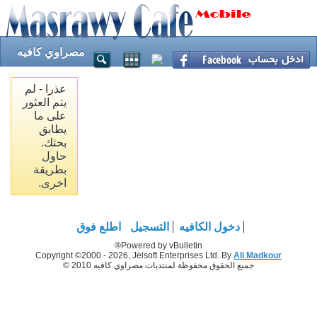
مصراوي كافيه
عذرا - لم
يتم العثور
على ما
يطابق
بحثك.
حاول
بطريقة
اخرى.
دخول الكافيه
التسجيل
اطلع فوق
Powered by vBulletin®
Copyright ©2000 - 2026, Jelsoft Enterprises Ltd. By
Ali Madkour
جميع الحقوق محفوظة لمنتديات مصراوي كافيه 2010 ©