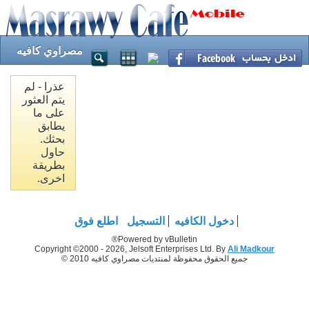
مصراوي كافيه
عذرا - لم
يتم العثور
على ما
يطابق
بحثك.
حاول
بطريقة
اخرى.
دخول الكافيه
التسجيل
اطلع فوق
Powered by vBulletin®
Copyright ©2000 - 2026, Jelsoft Enterprises Ltd. By
Ali Madkour
جميع الحقوق محفوظة لمنتديات مصراوي كافيه 2010 ©