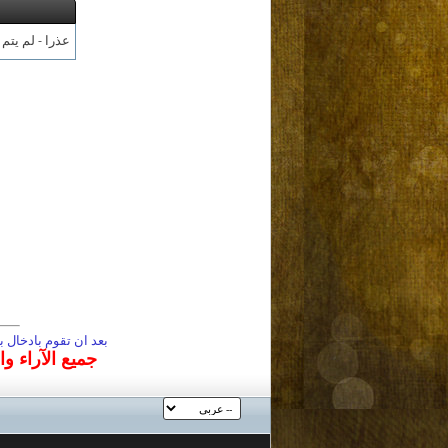
عذرا - لم يتم
بعد ان تقوم بادخال
جميع الآراء و