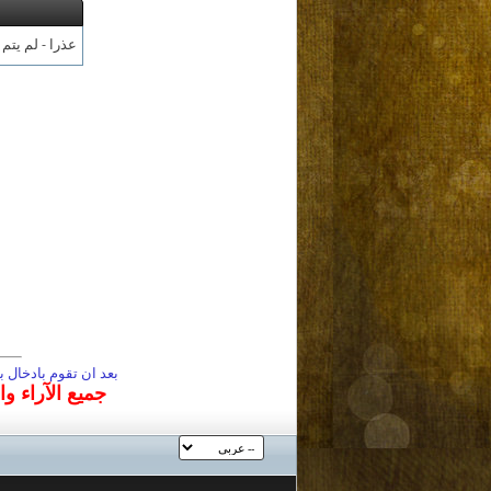
عذرا - لم يتم
بعد ان تقوم بادخال
جميع الآراء و