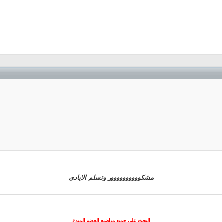
مشكوووووووووور وتسلم الايادى
البحث على جميع مواضيع العضو المبدع