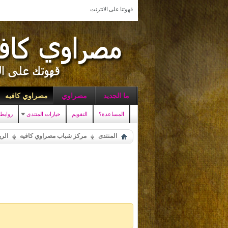
قهوتنا على الانترنت
ما الجديد
مصراوي
مصراوي كافيه
المساعدة؟
التقويم
خيارات المنتدى
روابط
المنتدى
مركز شباب مصراوي كافيه
الري