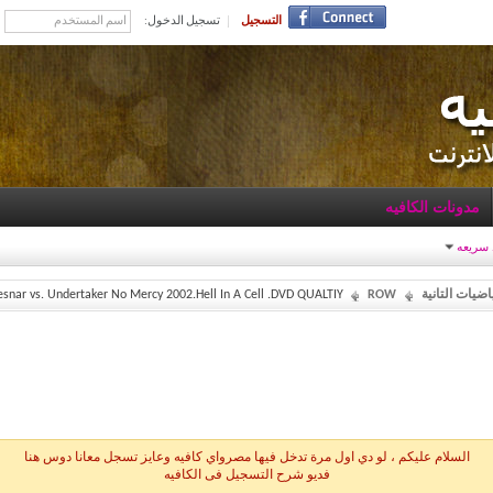
التسجيل
تسجيل الدخول:
مدونات الكافيه
 سريعه
اضيات التانية
ROW
Brock Lesnar vs. Undertaker No Mercy 2002.Hell In A Cell .DVD QUALTIY و حج
السلام عليكم ، لو دي اول مرة تدخل فيها مصرواي كافيه وعايز تسجل معانا دوس هنا
فديو شرح التسجيل فى الكافيه