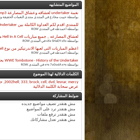
المواضيع المتشابهه
نغمة undertaker لعشاقه وعشاق المصارعة mp3
بواسطة حبيت مخادع في المنتدى منتدى النغمات الحقيقة وف
للمنتدى اقدم لكم العداوة الكاملة بين Batista vs Undertaker بحجم 4.3 جيجا
بواسطة احمدطه في المنتدى ROW
لعشاق المصارعه ,, جميع مباريات Hell In A Cell منذ 1997 حتى 2008 ,, 17 مباراه دمويه
بواسطة xXx SHaDY xXx في المنتدى ROW
اعظم المباريات التى لعبها الاندرتيكير من نوع Hell In Cell بحجم جيجا ونصف و نسخه xvid
بواسطة احمدطه في المنتدى ROW
WWE Tombstone - History of the Undertaker بحجم 2.24 جيجا
بواسطة x×x 7o0odA x×x في المنتدى ROW
الكلمات الدلالية لهذا الموضوع
mercy
,
lesnar
,
dvd
,
cell
,
brock
,
333
,
2002hell
,
ح
عرض سحابة الكلمة الدلالية
ضوابط المشاركة
مش هتقدر
تضيف مواضيع جديده
مش هتقدر
ترد على المواضيع
مش هتقدر
ترفع ملفات
مش هتقدر
تعدل مشاركاتك