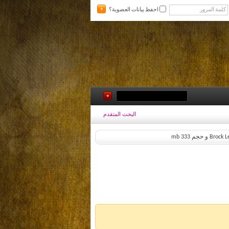
احفظ بيانات العضوية؟
البحث المتقدم
م 333 mb