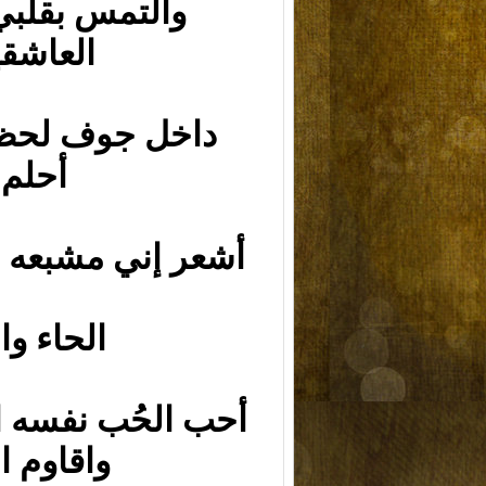
والتمس بقلبي
العاشق
داخل جوف لحظا
أحلم.
أشعر إني مشبعه ب
الحاء وال
أحب الحُب نفسه 
واقاوم ال