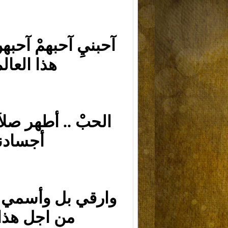
آحبنيِ آحبهمْ آحبه
هذا العالم
الحبْ .. أطهر صلاَه
أجسادناَ
وارقي بل وأسمي م
من اجل هذا