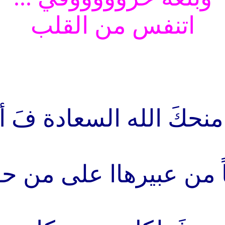
اتنفس من القلب
 منحكَ الله السعادة فَ أن
ً من عبيرهاا على من حو