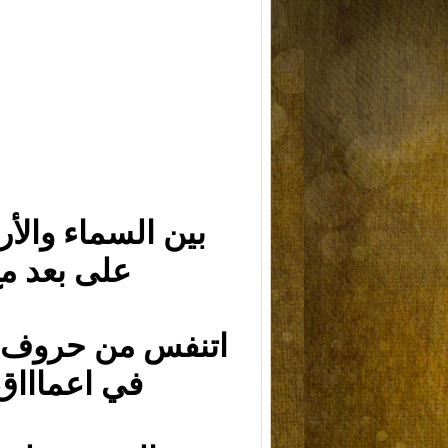
بين السماء والأر
على بعد م
اتنفس من حروف م
في اعماااق