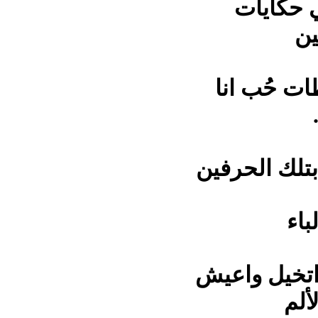
 حكايات
ين
ت حُب انا
تلك الحرفين
باء
اتخيل واعيش
ألم