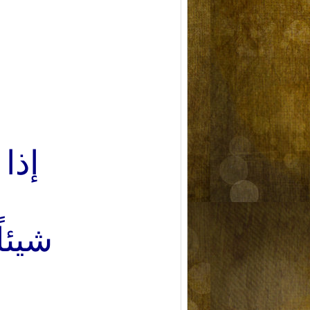
إذا
شيئا