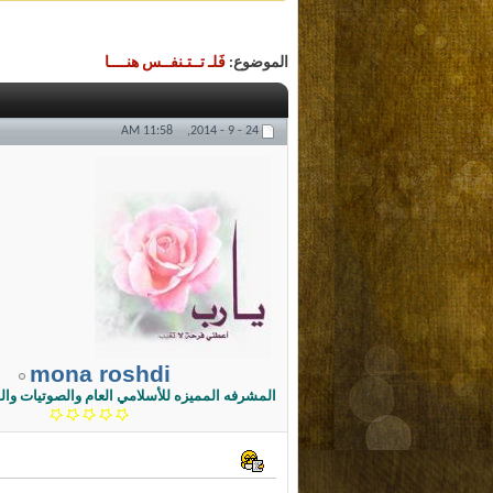
الموضوع:
فَلـ تــتـنفــس هنــــا
11:58 AM
24 - 9 - 2014,
mona roshdi
المشرفه المميزه للأسلامي العام والصوتيات والم