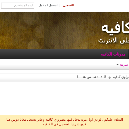
التسجيل
تسجيل الدخول:
مدونات الكافيه
 سريعه
راوي كافيه
فَلـ تــتـنفــس هنــــا
السلام عليكم ، لو دي اول مرة تدخل فيها مصرواي كافيه وعايز تسجل معانا دوس هنا
فديو شرح التسجيل فى الكافيه