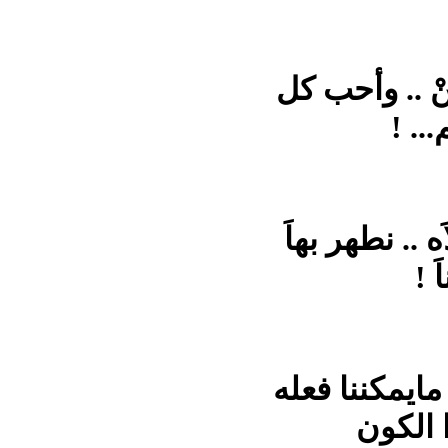
نْ .. وأحب كل
... !
 .. نطهر بهاَ
 !
ايمكننا فعله
 الكون