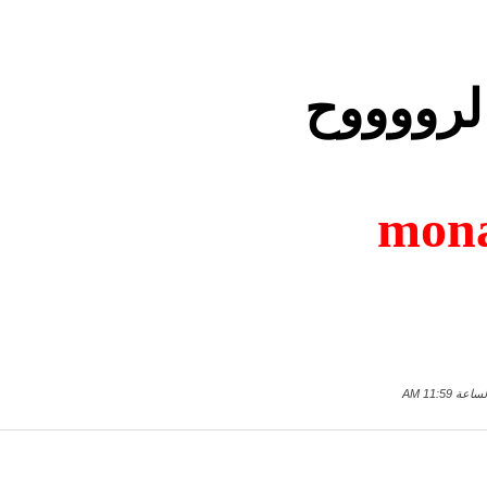
الرووووح
mona
11:59 AM