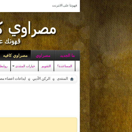
قهوتنا على الانترنت
ما الجديد
مصراوي
مصراوي كافيه
المساعدة؟
التقويم
خيارات المنتدى
روابط
المنتدى
الركن الأدبي
ابداعات اعضاء مص