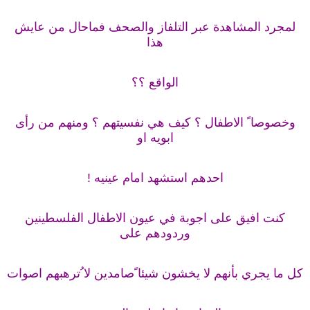
لمجرد المشاهدة عبر التلفاز والصحف فماحال من عايش
هذا
الواقع ؟؟
وخصوصا ً الاطفال ؟ كيف هي نفسيتهم ؟ ومنهم من رأى
ابويه او
احدهم استشهد امام عينيه !
كنت افيق على اجوبة في عيون الاطفال الفلسطينين
وردودهم على
كل ما يجري بأنهم لا يخشون شيئا ًصامدين لا ُترهبهم اصوات