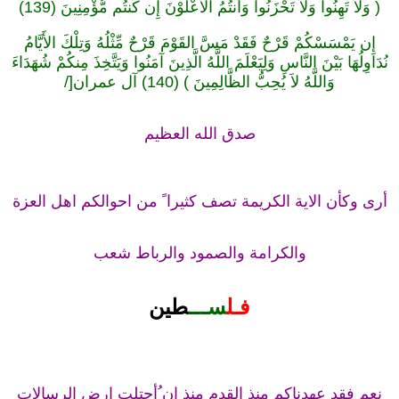
( وَلاَ تَهِنُوا وَلاَ تَحْزَنُوا وَأَنتُمُ الأَعْلَوْنَ إِن كُنتُم مُّؤْمِنِينَ (139)
إِن يَمْسَسْكُمْ قَرْحٌ فَقَدْ مَسَّ القَوْمَ قَرْحٌ مِّثْلُهُ وَتِلْكَ الأَيَّامُ
نُدَاوِلُهَا بَيْنَ النَّاسِ وَلِيَعْلَمَ اللَّهُ الَّذِينَ آمَنُوا وَيَتَّخِذَ مِنكُمْ شُهَدَاءَ
وَاللَّهُ لاَ يُحِبُّ الظَّالِمِينَ ) (140) آل عمران
[/
صدق الله العظيم
أرى وكأن الاية الكريمة تصف كثيرا ً من احوالكم اهل العزة
والكرامة والصمود والرباط شعب
فـل
سـ
ــ
طين
نعم فقد عهدناكم منذ القدم منذ ان ُأحتلت ارض الرسالات