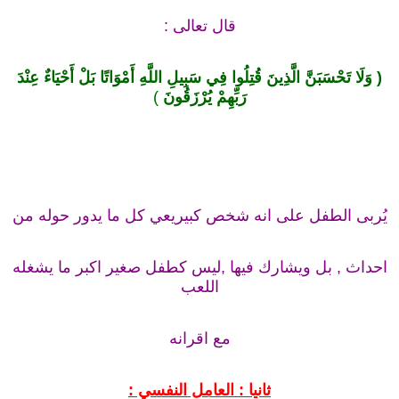
قال تعالى :
( وَلَا تَحْسَبَنَّ الَّذِينَ قُتِلُوا
فِي
سَبِيلِ اللَّهِ أَمْوَاتًا بَلْ أَحْيَاءٌ
عِنْدَ
رَبِّهِمْ يُرْزَقُونَ
)
يُربى الطفل على انه شخص كبيريعي كل ما يدور حوله من
احداث , بل ويشارك فيها ,ليس كطفل صغير اكبر ما يشغله
اللعب
مع اقرانه
ثانيا : العامل النفسي :