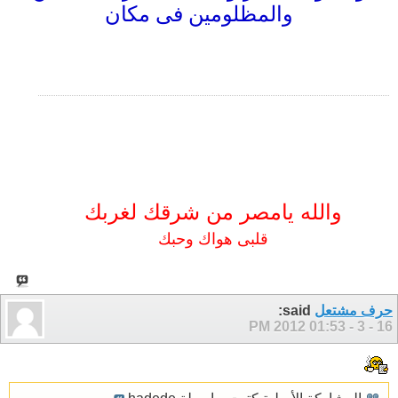
والمظلومين فى مكان
والله يامصر من شرقك
لغربك
قلبى هواك وحبك
حرف مشتعل
said:
01:53 PM
16 - 3 - 2012