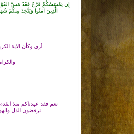
إِن يَمْسَسْكُمْ قَرْحٌ فَقَدْ مَسَّ القَوْمَ قَرْح
الَّذِينَ آمَنُوا وَيَتَّخِذَ مِنكُمْ شُهَدَاءَ و
أرى وكأن الاية الكر
والكرا
نعم فقد عهدناكم منذ القدم م
ترفضون الذل والهو