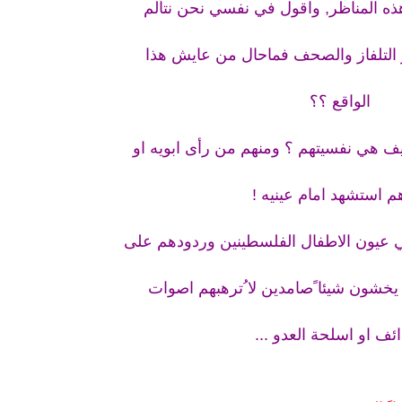
ه المناظر, واقول في نفسي نحن نتألم
 التلفاز والصحف فماحال من عايش هذا
الواقع ؟؟
ف هي نفسيتهم ؟ ومنهم من رأى ابويه او
م استشهد امام عينيه !
 عيون الاطفال الفلسطينين وردودهم على
 يخشون شيئا ًصامدين لا ُترهبهم اصوات
ائف او اسلحة العدو ...