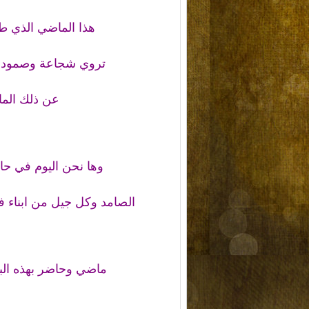
هذا الماضي الذي ط
تروي شجاعة وصمود ابنا
عن ذلك الما
وها نحن اليوم في حا
الصامد وكل جيل من ابناء ف
ماضي وحاضر بهذه البس