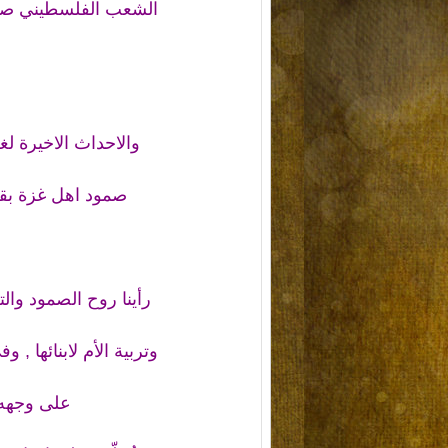
الشعب الفلسطيني صامد
والاحداث الاخيرة لغ
صمود اهل غزة بقو
رأينا روح الصمود وال
وتربية الأم لابنائها ,
على وجهه ت