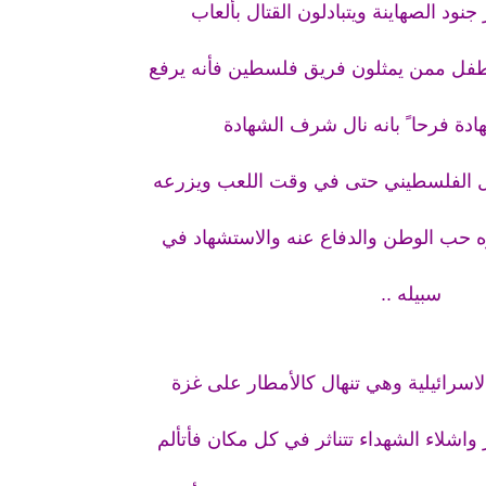
نود الصهاينة ويتبادلون القتال بألعاب
فل ممن يمثلون فريق فلسطين فأنه يرفع
هادة فرحا ً بانه نال شرف الشهادة
ل الفلسطيني حتى في وقت اللعب ويزرعه
ره حب الوطن والدفاع عنه والاستشهاد في
سبيله ..
اسرائيلية وهي تنهال كالأمطار على غزة
 واشلاء الشهداء تتناثر في كل مكان فأتألم