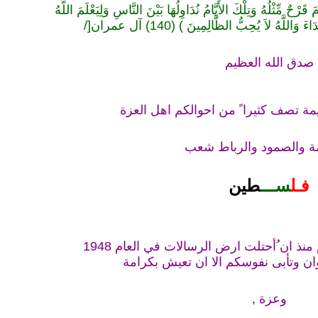
ٌ مِّثْلُهُ وَتِلْكَ الأَيَّامُ نُدَاوِلُهَا بَيْنَ النَّاسِ وَلِيَعْلَمَ اللَّهُ
َاللَّهُ لاَ يُحِبُّ الظَّالِمِينَ ) (140) آل عمران
[/
صدق الله العظيم
يمة تصف كثيرا ً من احوالكم اهل العزة
مة والصمود والرباط شعب
فـل
سـ
ــ
طين
نذ ان ُأحتلت ارض الرسالات في العام 1948
ان وتأبى نفوسكم الا ان تعيش بكرامة
وعزة ,