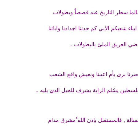
الما سطر التاريخ عنه قصصاً وبطولات
ء شعبكم الابي كم حدثنا اجدادنا وابائنا
ضي العريق الملئ بالبطولات ..
ضرنا نرى بأم اعيننا ونعيش واقع الشعب
لسطين يسّلم الراية بشرف للجيل الذي يليه ..
الة , فالمستقبل بإذن الله ُمشرق مدام