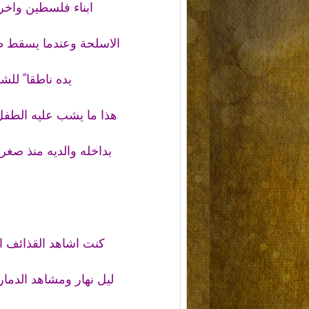
ابناء فلسطين واخر ج
الاسلحة وعندما يسقط ط
يده ناطقا ً للش
هذا ما يشب عليه الطف
بداخله والديه منذ صغ
كنت اشاهد القذائف ال
ليل نهار ومشاهد الدمار