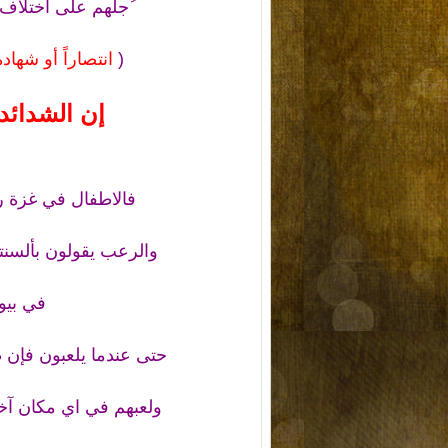
ُجلّهم على اختلاف
(
انتصاراً أو شهادة
إن الشدائد 
فالاطفال في غزة رغ
والرعب يقولون بألسنته
في بيوت
حتى عندما يلعبون فإن 
ولعبهم في اي مكان آخ