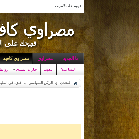
قهوتنا على الانترنت
ما الجديد
مصراوي
مصراوي كافيه
المساعدة؟
التقويم
خيارات المنتدى
روابط
المنتدى
الركن السياسي
غـزه في القلبـ