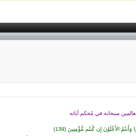
المين سبحانه في مُحكم آياته
ا وَأَنتُمُ الأَعْلَوْنَ إِن كُنتُم مُّؤْمِنِينَ (139)