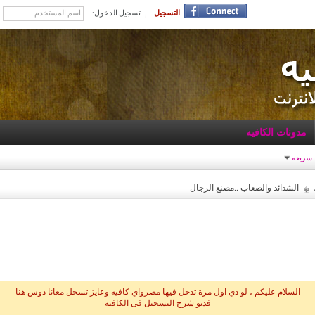
التسجيل
تسجيل الدخول:
مدونات الكافيه
 سريعه
الشدائد والصعاب ..مصنع الرجال
السلام عليكم ، لو دي اول مرة تدخل فيها مصرواي كافيه وعايز تسجل معانا دوس هنا
فديو شرح التسجيل فى الكافيه