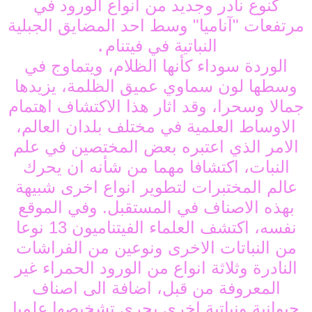
كنوع نادر وجديد من انواع الورود في
مرتفعات "آناميا" وسط احد المضايق الجبلية
النباتية في فيتنام
.
الوردة سوداء كأنها الظلام، ويتماوج في
وسطها لون سماوي عميق الظلمة، يزيدها
جمالا وسحرا، وقد اثار هذا الاكتشاف اهتمام
الاوساط العلمية في مختلف بلدان العالم،
الامر الذي اعتبره بعض المختصين في علم
النبات، اكتشافا مهما من شأنه ان يحرك
عالم المختبرات لتطوير انواع اخرى شبيهة
بهذه الاصناف في المستقبل. وفي الموقع
نفسه، اكتشف العلماء الفيتناميون 13 نوعا
من النباتات الاخرى ونوعين من الفراشات
النادرة وثلاثة انواع من الورود الحمراء غير
المعروفة من قبل، اضافة الى اصناف
حيوانية ونباتية اخرى يجري تشخيصها علميا