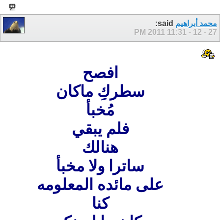
محمد أبراهيم
said:
11:31 PM
27 - 12 - 2011
افصح
سطركِ ماكان
مُخبأ
فلم يبقي
هنالك
ساترا ولا مخبأ
على مائده المعلومه
كنا