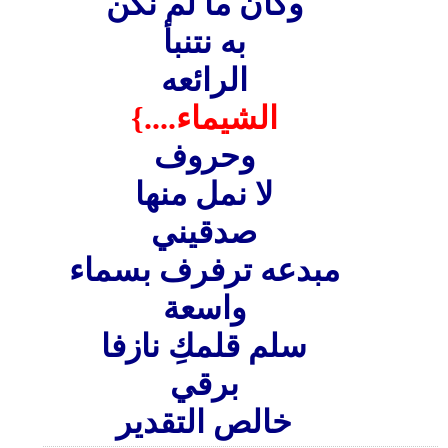
وكان ما لم نكن
به نتنبأ
الرائعه
الشيماء....}
وحروف
لا نمل منها
صدقيني
مبدعه ترفرف بسماء
واسعة
سلم قلمكِ نازفا
برقي
خالص التقدير