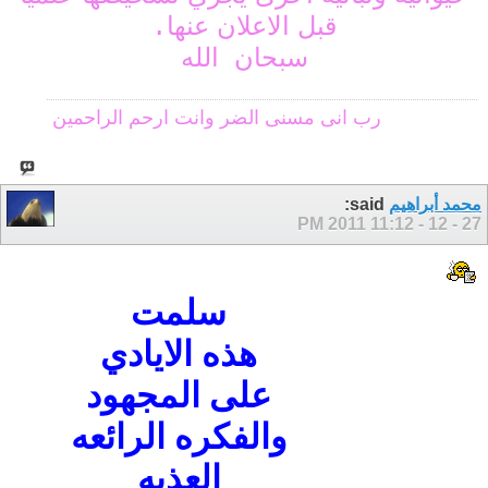
قبل الاعلان عنها
.
سبحان الله
رب انى مسنى الضر وانت ارحم الراحمين
محمد أبراهيم
said:
11:12 PM
27 - 12 - 2011
سلمت
هذه الايادي
على المجهود
والفكره الرائعه
العذبه