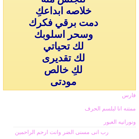
خلاصه ابداعكِ
دمت برقي فكرك
وسحر اسلوبك
لك تحياتي
لك تقديرى
لكِ خالص
مودتى
فارس
ممتنه انا لبلسم الحرف
ونورانيه العبور
رب انى مسنى الضر وانت ارحم الراحمين