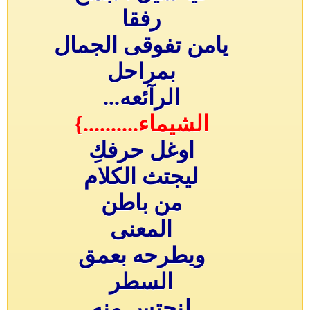
رفقا
يامن تفوقى الجمال
بمراحل
الرآئعه...
الشيماء..........}
اوغل حرفكِ
ليجتث الكلام
من باطن
المعنى
ويطرحه بعمق
السطر
لنجتس منه