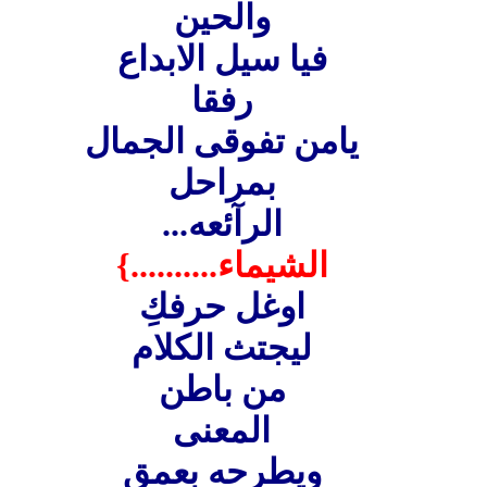
والحين
فيا سيل الابداع
رفقا
يامن تفوقى الجمال
بمراحل
الرآئعه...
الشيماء..........}
اوغل حرفكِ
ليجتث الكلام
من باطن
المعنى
ويطرحه بعمق