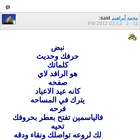
محمد أبراهيم
said:
03:53 PM
11 - 2 - 2012
نبض
حرفك وحديث
كلماتك
هو الرافد لاي
صفحه
كانه عيد الاعياد
يترك في المساحه
فرحه
فالياسمين تفتح بعطر بحروفك
تحيه
لك لروعه تواصلك ونقاء ودقه