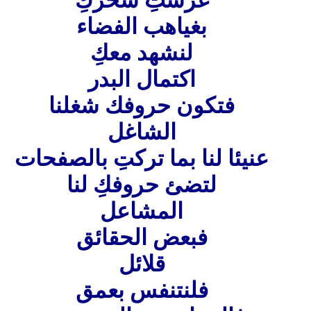
غرستِ سحركِ
بغياهب الفضاء
لنشهد معكِ
اكتمال البدر
فتكون حروفك شغلنا
الشاغل
عنيئا لنا بما تركتِ بالصفحات
لتضئ حروفكِ لنا
المشاعل
فبعض الحقائق
قلائل
فلنتنفس بعمق