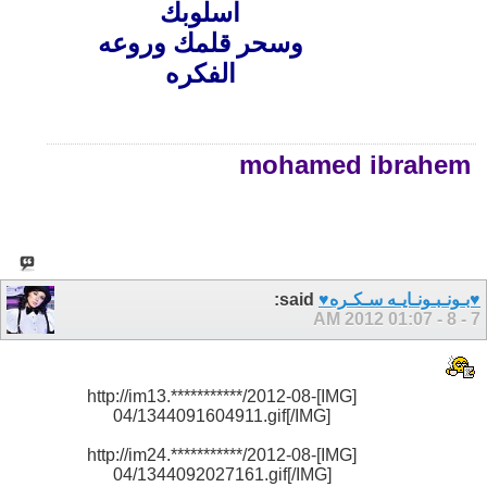
اسلوبك
وسحر قلمك وروعه
الفكره
mohamed ibrahem
♥بـونـبـونـايـه سـكـره♥
said:
01:07 AM
7 - 8 - 2012
[IMG]http://im13.***********/2012-08-
04/1344091604911.gif[/IMG]
[IMG]http://im24.***********/2012-08-
04/1344092027161.gif[/IMG]