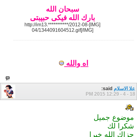
سبحان الله
بارك الله فيكى حبيبتى
[IMG]http://im13.***********/2012-08-
04/1344091604512.gif[/IMG]
اه والله
علا الاسلام
said:
12:29 PM
18 - 4 - 2015
موضوع جميل
شكرا لك
جزاك الله خيرا