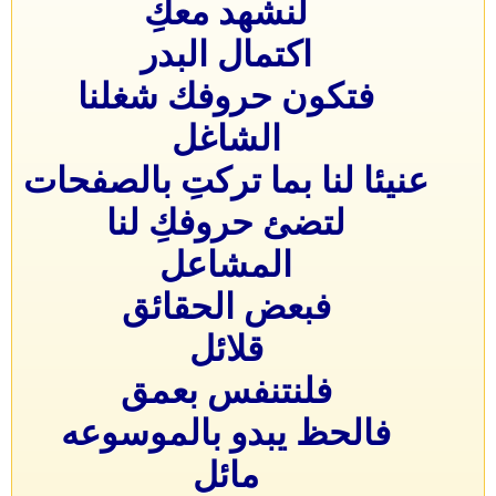
لنشهد معكِ
اكتمال البدر
فتكون حروفك شغلنا
الشاغل
عنيئا لنا بما تركتِ بالصفحات
لتضئ حروفكِ لنا
المشاعل
فبعض الحقائق
قلائل
فلنتنفس بعمق
فالحظ يبدو بالموسوعه
مائل