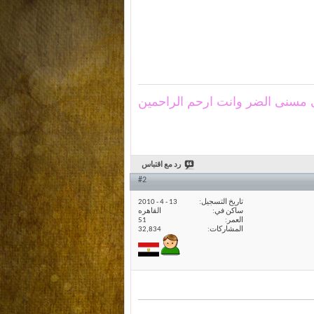
 مسنى الضر وانت ارحم الراحمين
رد مع اقتباس
#2
تاريخ التسجيل
13 - 4 - 2010
ساكن في
القاهره
العمر
51
المشاركات
32,834