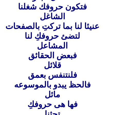
فتكون حروفك شغلنا
الشاغل
عنيئا لنا بما تركتِ بالصفحات
لتضئ حروفكِ لنا
المشاعل
فبعض الحقائق
قلائل
فلنتنفس بعمق
فالحظ يبدو بالموسوعه
مائل
فها هى حروفكِ
تحثنا