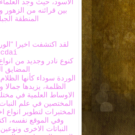
الاسود، حيث وجد العلماء 
بين قرائنه من الزهور و
المنطقة الجبل
لقد اكتشفت اخيرا "الوردة
icdai
كنوع نادر وجديد من انوا
المضايق الج
الوردة سوداء كأنها الظل
الظلمة، يزيدها جمالا و
الاوساط العلمية في مختلف
المختصين في علم النبات،
المختبرات لتطوير انواع ا
النباتات الاخرى ونوعين 