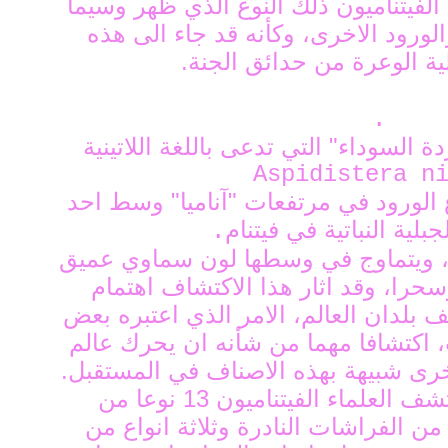
الفيتناميون ذلك النوع الذي ظهر وسيما
الورود الاخرى، وكأنه قد جاء الى هذه
ية الوعرة من حدائق الجنة.
.
 السوداء" التي تدعى باللغة اللاتينية
Aspidistera n
ع الورود في مرتفعات "آناميا" وسط احد
بلية النباتية في فيتنام
.
ام، ويتماوج في وسطها لون سماوي عميق
سحرا، وقد اثار هذا الاكتشاف اهتمام
 بلدان العالم، الامر الذي اعتبره بعض
 اكتشافا مهما من شأنه ان يحرك عالم
خرى شبيهة بهذه الاصناف في المستقبل.
وفي الموقع نفسه، اكتشف العلماء الفيتناميون 13 نوعا من
من الفراشات النادرة وثلاثة انواع من