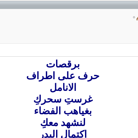
برقصات
حرف على اطراف
الانامل
غرستِ سحركِ
بغياهب الفضاء
لنشهد معكِ
اكتمال البدر