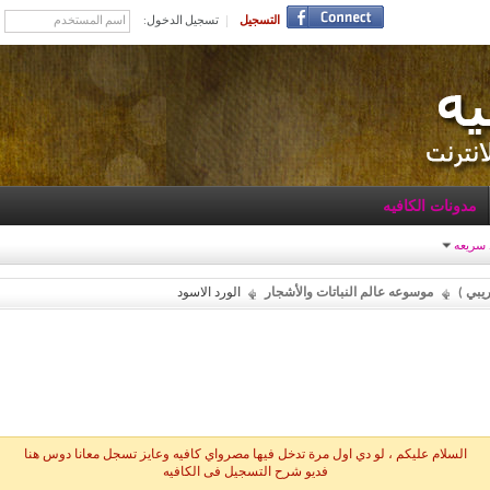
التسجيل
تسجيل الدخول:
مدونات الكافيه
 سريعه
يبي )
موسوعه عالم النباتات والأشجار
الورد الاسود
السلام عليكم ، لو دي اول مرة تدخل فيها مصرواي كافيه وعايز تسجل معانا دوس هنا
فديو شرح التسجيل فى الكافيه