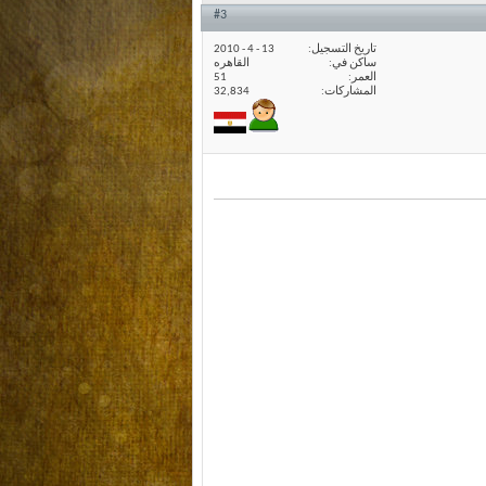
#3
تاريخ التسجيل
13 - 4 - 2010
ساكن في
القاهره
العمر
51
المشاركات
32,834