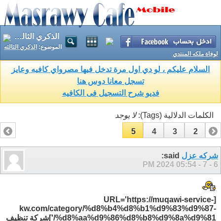
الذكري الثالثه لوفاة ملكه المنتدي
الموضوع:
الذكري الثالثه
لوفاة ملكه المنتدي
السلام عليكم ، لو دي اول مرة تدخل فيها مصرواي كافيه وعايز
تسجل معانا دوس هنا
فديو شرح التسجيل فى الكافيه
الكلمات الدلالية (Tags):
لا يوجد
5
4
3
2
1
شركه عزل
said:
05:54 PM
6 - 7 - 2024
URL='https://muqawi-service-
[
kw.com/category/%d8%b4%d8%b1%d9%83%d9%87-
%d8%aa%d9%86%d8%b8%d9%8a%d9%81
/']شركة تنظيف