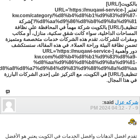
بالكويت[/
URL
]
تعتبر [
URL='https://muqawi-service-
kw.com/category/%d8%b4%d8%b1%d9%83%d9%87-
%d8%aa%d9%86%d8%b8%d9%8a%d9%81
/']شركة
تنظيف[/
URL
] بالكويت شركة مهماً في المحافظة على نظافة
المساحات الداخلية، سواء كانت شقق سكنية، منازل، أو مكاتب
ومقرات للشركات. تقدم هذه الشركات خدمات متخصصة ومتميزة
تضمن نظافة البيئة وراحة العملاء. في هذه المقالة، سنستكشف
دور وأهمية [
URL='https://muqawi-service-
kw.com/%d8%b4%d8%b1%d9%83%d8%a9-
%d8%aa%d9%86%d8%b8%d9%8a%d9%81-
d8%a8%d8%a7%d9%84%d9%83%d9%88%d9%8a%d8%aa
تنظيف[/
URL
] في الكويت، مع التركيز على إحدى الشركات البارزة
في هذا المجال
.
شركه عزل
said:
04:12 PM
9 - 7 - 2024
تقدم افضل الدهانات وافضل الخدمات في الكويت يعتبر هو الأفضل