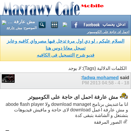
مش عارفة احمل اى حاجة على الكومبيوتر
الموضوع:
مش عارفة
احمل اى حاجة على الكومبيوتر
السلام عليكم ، لو دي اول مرة تدخل فيها مصرواي كافيه وعايز
تسجل معانا دوس هنا
فديو شرح التسجيل فى الكافيه
الكلمات الدلالية (Tags):
لا يوجد
fadwa mohamed
said:
04:58 PM
18 - 4 - 2013
مش عارفة احمل اى حاجة على الكومبيوتر
انا ماعنديش برنامج download managet ولا abode flash player
و مش عارفة اعمل download لاى حاجة و مافيش فيديوهات
بتشتغل و الشاشة بتبقى كدة
الصور المرفقة