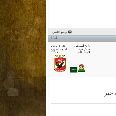
رد مع اقتباس
#413
تاريخ التسجيل
28 - 5 - 2010
ساكن في
المدينه المنوره
المشاركات
2,749
 خير