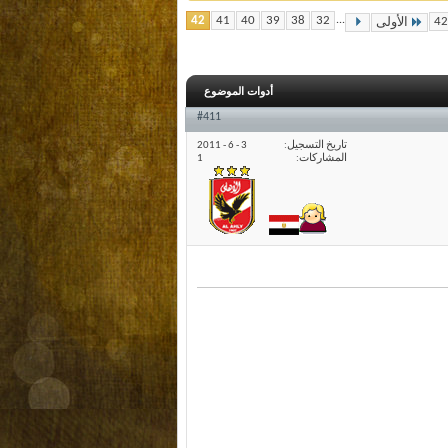
42
41
40
39
38
32
...
الأولى
أدوات الموضوع
#411
تاريخ التسجيل
3 - 6 - 2011
المشاركات
1