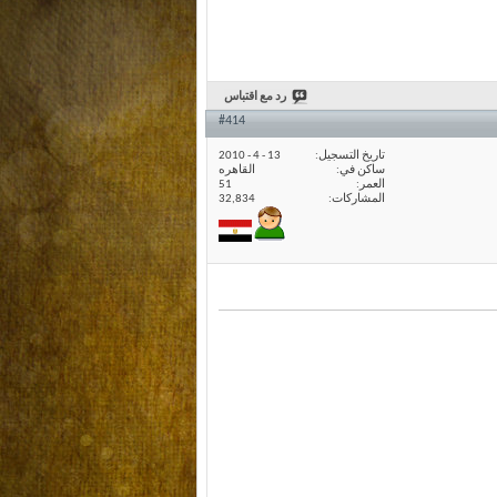
رد مع اقتباس
#414
تاريخ التسجيل
13 - 4 - 2010
ساكن في
القاهره
العمر
51
المشاركات
32,834