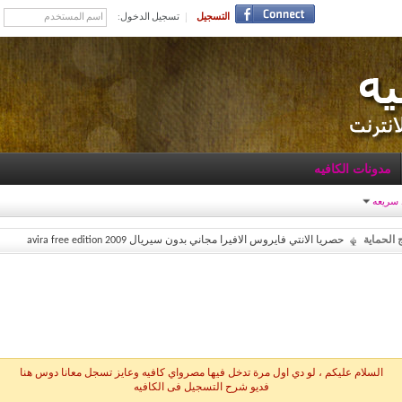
التسجيل
تسجيل الدخول:
مدونات الكافيه
 سريعه
 الحماية
حصريا الانتي فايروس الافيرا مجاني بدون سيريال avira free edition 2009
السلام عليكم ، لو دي اول مرة تدخل فيها مصرواي كافيه وعايز تسجل معانا دوس هنا
فديو شرح التسجيل فى الكافيه