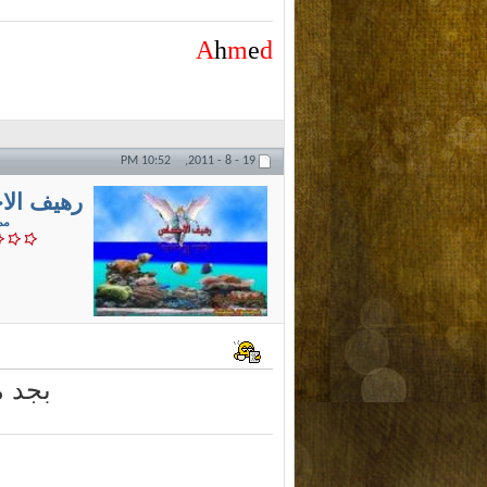
A
h
m
e
d
10:52 PM
19 - 8 - 2011,
رهيف ال
مم
بجد م