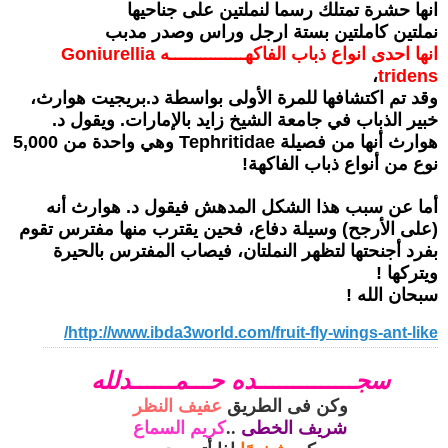
انها حشرة تمتلك رسما لنملتين على جناحيها
نملتين كاملتين بستة ارجل وراس وصدر مدبب
انها احدى انواع ذباب الفاكهـــــــــــــــه Goniurellia
،
tridens
وقد تم اكتشافها للمرة الأولى بواسطة د.بريجيت هوارث،
خبير الذباب في جامعة الشيخ زايد بالإمارات. ويقول د.
هوارث أنها من فصيلة Tephritidae وهي واحدة من 5,000
نوع من أنواع ذباب الفاكهة!
أما عن سبب هذا الشكل المدهش فيقول د. هوارث أنه
(على الأرجح) وسيلة دفاع، فحين يقترب منها مفترس تقوم
بفرد أجنحتها لتظهر النملتان، فيصاب المفترس بالحيرة
ويتركها !
سبحان الله !
http://www.ibda3world.com/fruit-fly-wings-ant-like/
سجــــــــــــــده حـــمــــــدلله
وكن فى الطريق
عفيف ال
نظر
شريف الخطى
.
.
كريم السماع