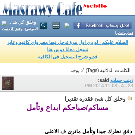
وخلق كل شئ فقدره تقديرا
الموضوع:
وخلق كل شئ
فقدره تقديرا
السلام عليكم ، لو دي اول مرة تدخل فيها مصرواي كافيه وعايز
تسجل معانا دوس هنا
فديو شرح التسجيل فى الكافيه
الكلمات الدلالية (Tags):
لا يوجد
زينب حماده
said:
11:08 PM
23 - 4 - 2014
وخلق كل شئ فقدره تقديرا
مساكم/صباحكم ابداع وتأمل
دقق نظرك جيدا وتأمل ماترى ف الاعلى