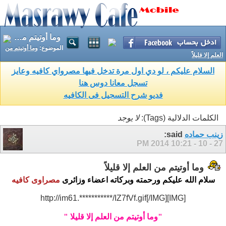
وما أوتيتم من العلم إلا قليلاً
الموضوع:
وما أوتيتم من
العلم إلا قليلاً
السلام عليكم ، لو دي اول مرة تدخل فيها مصرواي كافيه وعايز
تسجل معانا دوس هنا
فديو شرح التسجيل فى الكافيه
الكلمات الدلالية (Tags):
لا يوجد
زينب حماده
said:
10:21 PM
27 - 10 - 2014
وما أوتيتم من العلم إلا قليلاً
سلام الله عليكم ورحمته وبركاته اعضاء وزائرى
مصراوى كافيه
[IMG]http://im61.***********/IZ7fVf.gif[/IMG]
"وما أوتيتم من العلم إلا قليلا "