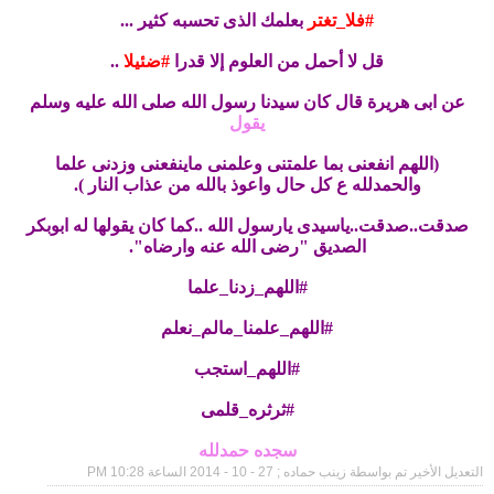
#‏فلا_تغتر‬
بعلمك الذى تحسبه كثير ...
قل لا أحمل من العلوم إلا قدرا
‫#‏ضئيلا‬
..
عن ابى هريرة قال كان سيدنا رسول الله صلى الله عليه وسلم
يقول
(اللهم انفعنى بما علمتنى وعلمنى ماينفعنى وزدنى علما
والحمدلله ع كل حال واعوذ بالله من عذاب النار ).
صدقت..صدقت..ياسيدى يارسول الله ..كما كان يقولها له ابوبكر
الصديق "رضى الله عنه وارضاه".
‫#‏اللهم_زدنا_علما‬
‫#‏اللهم_علمنا_مالم_نعلم‬
‫#‏اللهم_استجب‬
‫#‏ثرثره_قلمى‬
سجده حمدلله
التعديل الأخير تم بواسطة زينب حماده ; 27 - 10 - 2014 الساعة
10:28 PM