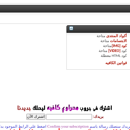
أكواد المنتدى
متاحة
الابتسامات
متاحة
كود [IMG]
متاحة
كود
[VIDEO]
متاحة
كود HTML
معطلة
قوانين الكافيه
بريدك:
 بريدك ستصلك رسالة باسم
Confirm your subscription
اضغط علي الرابط الموجود بداخ