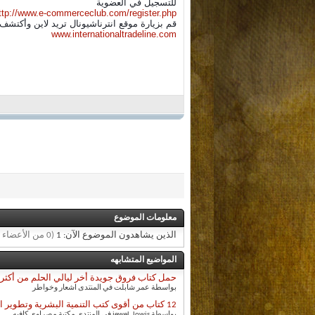
للتسجيل في العضوية
ttp://www.e-commerceclub.com/register.php
قم بزيارة موقع انترناشيونال تريد لاين وأكتشف
www.internationaltradeline.com
معلومات الموضوع
الذين يشاهدون الموضوع الآن: 1
(0 من الأعضاء و 1 زائر)
المواضيع المتشابهه
حمل كتاب فروق جويدة أخر ليالي الحلم من أكثر 
بواسطة عمر شابلت في المنتدى اشعار وخواطر
12 كتاب من أقوى كتب التنمية البشرية وتطوير الذات ( كتب كاملة)
بواسطة jewel_lowis في المنتدى مكتبة مصراوي كافيه